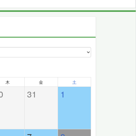
木
金
土
0
31
1