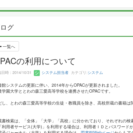
ブログ
一覧へ
OPACの利用について
日時 : 2014/10/31
システム担当者
カテゴリ:
システム
書館システムの更新に伴い、2014年からOPACが更新されました。
農学園大学ととわの森三愛高等学校を連携させたOPACです。
だし、とわの森三愛高等学校の生徒・教職員を除き、高校所蔵の書籍は
蔵書検索は、「全体」「大学」「高校」に分かれており、それぞれの検
「利用者サービス(大学)」を利用する場合は、利用者ＩＤとパスワード
電子ジャーナル（大学）を利用する場合は、
図書館Webページ
からもア