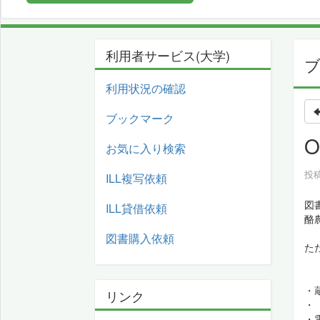
利用者サービス(大学)
利用状況の確認
ブックマーク
お気に入り検索
投稿
ILL複写依頼
図
ILL貸借依頼
酪
図書購入依頼
た
・
リンク
・
・