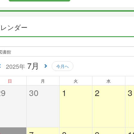
カレンダー
7月
2025年
今月へ
日
月
火
水
29
30
1
2
3