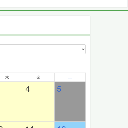
木
金
土
4
5