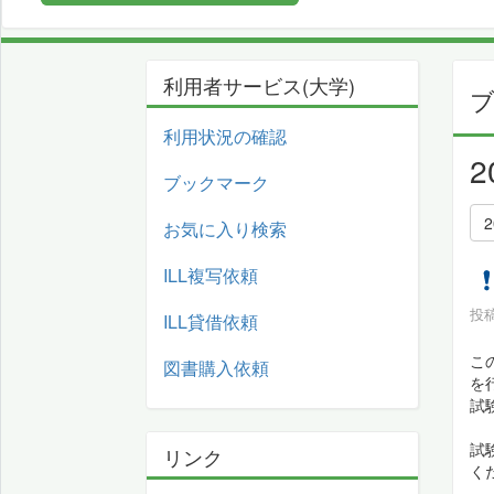
利用者サービス(大学)
利用状況の確認
ブックマーク
お気に入り検索
ILL複写依頼
投稿
ILL貸借依頼
こ
図書購入依頼
を
試
試
リンク
く