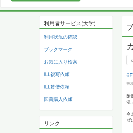
利用者サービス(大学)
利用状況の確認
ブックマーク
お気に入り検索
ILL複写依頼
6
投稿
ILL貸借依頼
附
図書購入依頼
況
今
ぜ
リンク