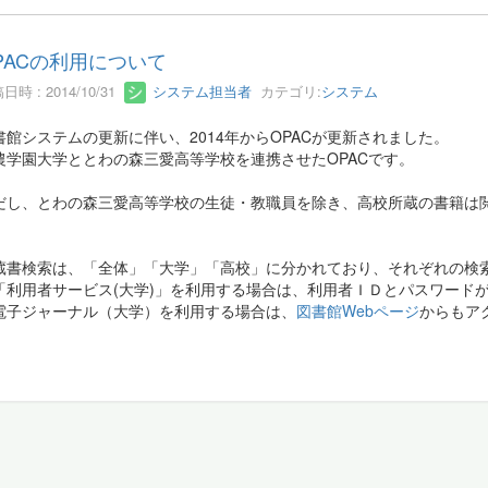
PACの利用について
日時 : 2014/10/31
システム担当者
カテゴリ:
システム
書館システムの更新に伴い、2014年からOPACが更新されました。
農学園大学ととわの森三愛高等学校を連携させたOPACです。
だし、とわの森三愛高等学校の生徒・教職員を除き、高校所蔵の書籍は
蔵書検索は、「全体」「大学」「高校」に分かれており、それぞれの検
「利用者サービス(大学)」を利用する場合は、利用者ＩＤとパスワード
電子ジャーナル（大学）を利用する場合は、
図書館Webページ
からもア