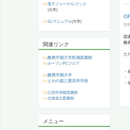
>>
電子ジャーナル/ブック
(大学)
O
>>
ILLマニュアル
(大学)
投稿
図
酪
関連リンク
た
酪農学園大学附属図書館
>>
>>
オープンPCフロア
・
酪農学園大学
>>
・
とわの森三愛高等学校
>>
・
>>
江別市情報図書館
>>
北海道立図書館
メニュー