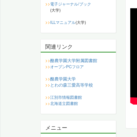
>>
電子ジャーナル/ブック
(大学)
>>
ILLマニュアル
(大学)
関連リンク
酪農学園大学附属図書館
>>
>>
オープンPCフロア
酪農学園大学
>>
とわの森三愛高等学校
>>
>>
江別市情報図書館
>>
北海道立図書館
メニュー