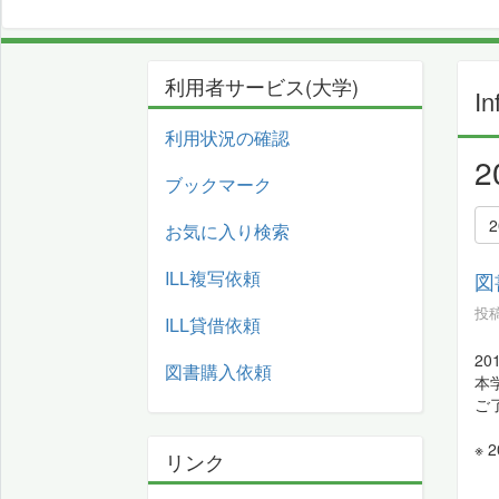
利用者サービス(大学)
In
利用状況の確認
ブックマーク
お気に入り検索
ILL複写依頼
図
投稿
ILL貸借依頼
2
図書購入依頼
本
ご
※
リンク