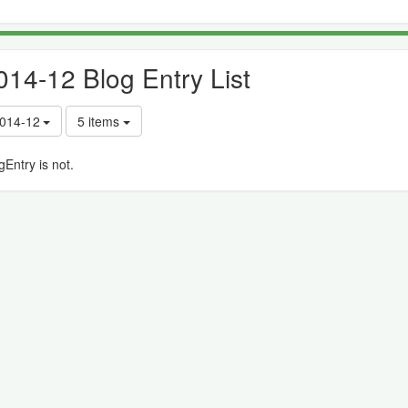
014-12 Blog Entry List
014-12
5 items
gEntry is not.